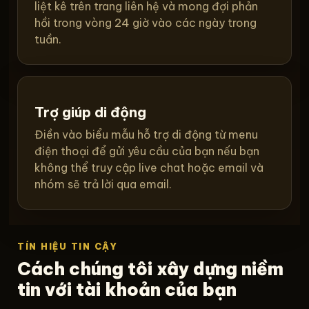
liệt kê trên trang liên hệ và mong đợi phản
hồi trong vòng 24 giờ vào các ngày trong
tuần.
Trợ giúp di động
Điền vào biểu mẫu hỗ trợ di động từ menu
điện thoại để gửi yêu cầu của bạn nếu bạn
không thể truy cập live chat hoặc email và
nhóm sẽ trả lời qua email.
TÍN HIỆU TIN CẬY
Cách chúng tôi xây dựng niềm
tin với tài khoản của bạn