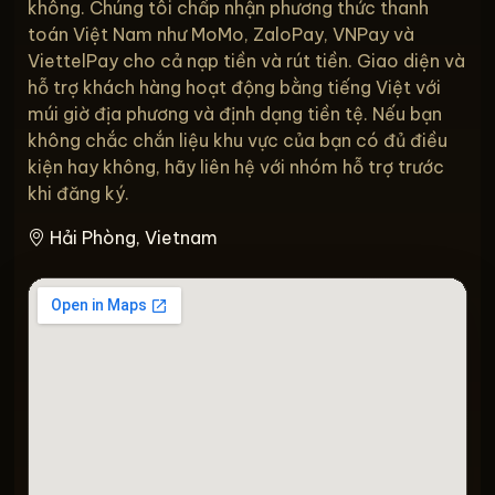
không. Chúng tôi chấp nhận phương thức thanh
toán Việt Nam như MoMo, ZaloPay, VNPay và
ViettelPay cho cả nạp tiền và rút tiền. Giao diện và
hỗ trợ khách hàng hoạt động bằng tiếng Việt với
múi giờ địa phương và định dạng tiền tệ. Nếu bạn
không chắc chắn liệu khu vực của bạn có đủ điều
kiện hay không, hãy liên hệ với nhóm hỗ trợ trước
khi đăng ký.
Hải Phòng, Vietnam