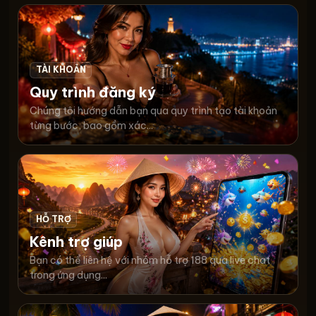
TÀI KHOẢN
Quy trình đăng ký
Chúng tôi hướng dẫn bạn qua quy trình tạo tài khoản
từng bước, bao gồm xác...
HỖ TRỢ
Kênh trợ giúp
Bạn có thể liên hệ với nhóm hỗ trợ 188 qua live chat
trong ứng dụng...