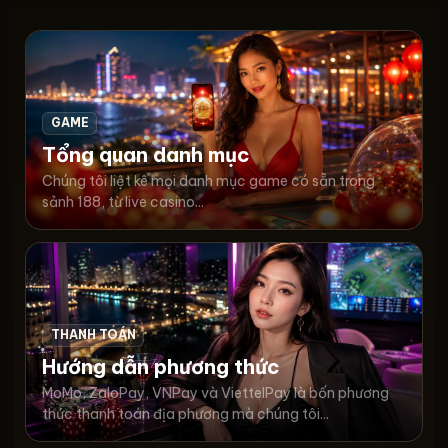
GAME
Tổng quan danh mục
Chúng tôi liệt kê mọi danh mục game có sẵn trong
sảnh 188, từ live casino...
THANH TOÁN
Hướng dẫn phương thức
MoMo, ZaloPay, VNPay và ViettelPay là bốn phương
thức thanh toán địa phương mà chúng tôi...