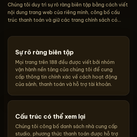
Chúng tôi duy trì sự rõ ràng biên tập bằng cách viết
nội dung trang web của riêng mình, công bố cấu
trúc thanh toán và giữ các trang chính sách có...
Sự rõ ràng biên tập
Mọi trang trên 188 đều được viết bởi nhóm
vận hành nền tảng của chúng tôi để cung
cấp thông tin chính xác về cách hoạt động
của sảnh, thanh toán và hỗ trợ tài khoản.
Cấu trúc có thể xem lại
Chúng tôi công bố danh sách nhà cung cấp
studio, phương thức thanh toán được hỗ trợ