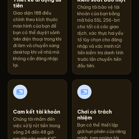
tiên
Chúng tôi bảo vệ tài
Giao diện 188 điều
khoản của bạn bằng
chỉnh theo kích thước
mã hóa SSL 256-bit
màn hình của bạn để
cho tất cả các giao
bạn có thể duyệt sảnh
dịch, xác thực hai yếu
trên điện thoại trong khi
tố tùy chọn cho đăng
đi làm và chuyển sang
nhập và xác minh rút
desktop khi về nhà mà
tiền kiểm tra danh tính
không cần đăng nhập
trước lần chuyển tiền
lại.
đầu tiên.
Cam kết tài khoản
Chơi có trách
nhiệm
Chúng tôi nhắm đến
Bạn có thể thiết lập
việc xử lý rút tiền trong
giới hạn phiên của riêng
vòng 24 đến 48 giờ
mình, tạm ngừng tài
sau khi xác minh KYC