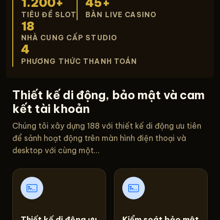
1.200+
45+
TIÊU ĐỀ SLOT
BÀN LIVE CASINO
18
NHÀ CUNG CẤP STUDIO
4
PHƯƠNG THỨC THANH TOÁN
Thiết kế di động, bảo mật và cam
kết tài khoản
Chúng tôi xây dựng 188 với thiết kế di động ưu tiên
để sảnh hoạt động trên màn hình điện thoại và
desktop với cùng một...
Thiết kế di động ưu
Kiểm soát bảo mật