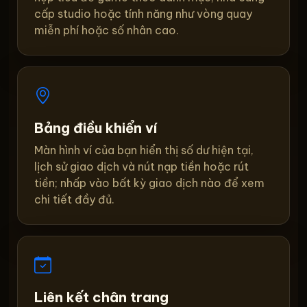
cấp studio hoặc tính năng như vòng quay
miễn phí hoặc số nhân cao.
Bảng điều khiển ví
Màn hình ví của bạn hiển thị số dư hiện tại,
lịch sử giao dịch và nút nạp tiền hoặc rút
tiền; nhấp vào bất kỳ giao dịch nào để xem
chi tiết đầy đủ.
Liên kết chân trang