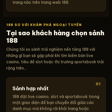
trang nào trên trang web 188.
188 SO VỚI KHÁM PHÁ NGOẠI TUYẾN
Tại sao khách hàng chọn sảnh
188
Chúng tôi so sánh trải nghiệm nền tảng 188 với
những gì bạn sẽ gặp phải khi tìm kiếm bàn live
casino, tiêu đề slot hoặc thị trường sportsbook trải
rộng trên...
01
Sảnh hợp nhất
188 đặt live casino, slot và sportsbook trong
một giao diện để bạn chuyển đổi giữa các
danh mục mà không rời khỏi trang hoặc