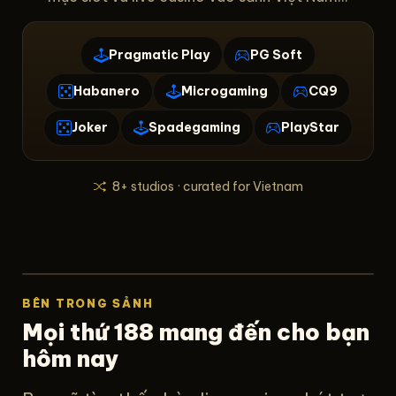
Pragmatic Play
PG Soft
Habanero
Microgaming
CQ9
Joker
Spadegaming
PlayStar
8+ studios · curated for Vietnam
BÊN TRONG SẢNH
Mọi thứ 188 mang đến cho bạn
hôm nay