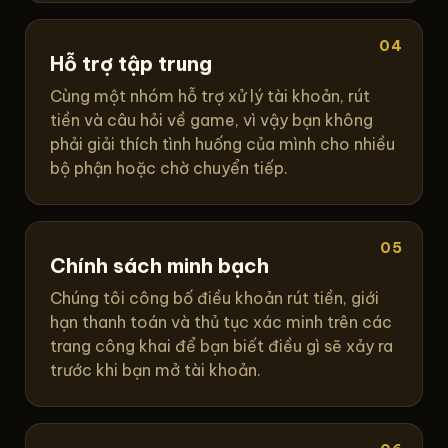
04
Hỗ trợ tập trung
Cùng một nhóm hỗ trợ xử lý tài khoản, rút
tiền và câu hỏi về game, vì vậy bạn không
phải giải thích tình huống của mình cho nhiều
bộ phận hoặc chờ chuyển tiếp.
05
Chính sách minh bạch
Chúng tôi công bố điều khoản rút tiền, giới
hạn thanh toán và thủ tục xác minh trên các
trang công khai để bạn biết điều gì sẽ xảy ra
trước khi bạn mở tài khoản.