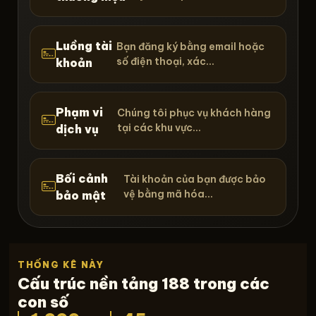
Luồng tài
Bạn đăng ký bằng email hoặc
số điện thoại, xác...
khoản
Phạm vi
Chúng tôi phục vụ khách hàng
tại các khu vực...
dịch vụ
Bối cảnh
Tài khoản của bạn được bảo
vệ bằng mã hóa...
bảo mật
THỐNG KÊ NÀY
Cấu trúc nền tảng 188 trong các
con số