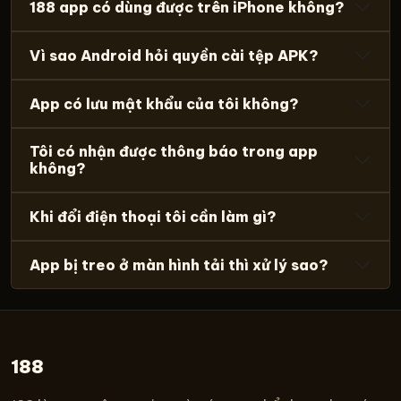
188 app có dùng được trên iPhone không?
Vì sao Android hỏi quyền cài tệp APK?
App có lưu mật khẩu của tôi không?
Tôi có nhận được thông báo trong app
không?
Khi đổi điện thoại tôi cần làm gì?
App bị treo ở màn hình tải thì xử lý sao?
188