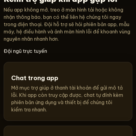
Nếu app không mở, treo ở màn hình tải hoặc không
nhận thông báo, bạn có thể liên hệ chúng tôi ngay
trong điện thoại. Đội hỗ trợ sẽ hỏi phiên bản app, mẫu
máy, hệ điều hành và ảnh màn hình lỗi để khoanh vùng
nguyên nhân nhanh hơn.
Đội ngũ trực tuyến
Chat trong app
Mở mục trợ giúp ở thanh tài khoản để gửi mô tả
lỗi. Khi app còn truy cập được, chat tự đính kèm
phiên bản ứng dụng và thiết bị để chúng tôi
kiểm tra nhanh.