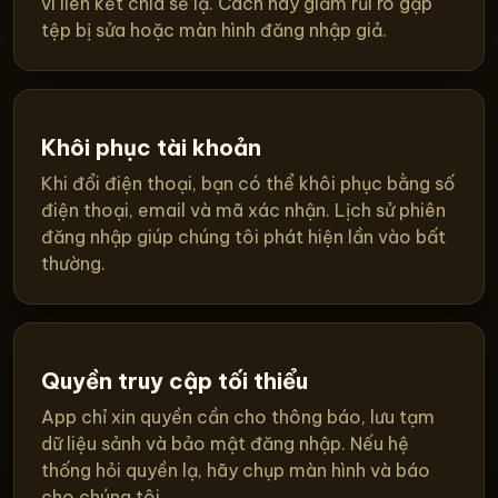
vì liên kết chia sẻ lạ. Cách này giảm rủi ro gặp
tệp bị sửa hoặc màn hình đăng nhập giả.
Khôi phục tài khoản
Khi đổi điện thoại, bạn có thể khôi phục bằng số
điện thoại, email và mã xác nhận. Lịch sử phiên
đăng nhập giúp chúng tôi phát hiện lần vào bất
thường.
Quyền truy cập tối thiểu
App chỉ xin quyền cần cho thông báo, lưu tạm
dữ liệu sảnh và bảo mật đăng nhập. Nếu hệ
thống hỏi quyền lạ, hãy chụp màn hình và báo
cho chúng tôi.