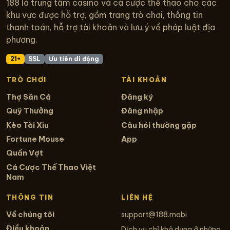
188 là trung tâm casino và cá cược thể thao cho các
khu vực được hỗ trợ, gồm trang trò chơi, thông tin
thanh toán, hỗ trợ tài khoản và lưu ý về pháp luật địa
phương.
21+
SSL
Ưu tiên di động
TRÒ CHƠI
TÀI KHOẢN
Thợ Săn Cá
Đăng ký
Quỹ Thưởng
Đăng nhập
Kèo Tài Xỉu
Câu hỏi thường gặp
Fortune Mouse
App
Quần Vợt
Cá Cược Thể Thao Việt
Nam
THÔNG TIN
LIÊN HỆ
Về chúng tôi
support@188.mobi
Điều khoản
Dịch vụ chỉ khả dụng ở những