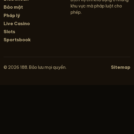
khu vực mà pháp luật cho
Bảo mật
phép.
Pháp lý
Live Casino
Slots
Sportsbook
Sitemap
© 2026 188. Bảo lưu mọi quyền.