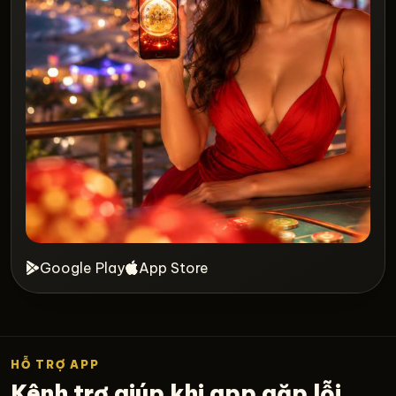
Google Play
App Store
HỖ TRỢ APP
Kênh trợ giúp khi app gặp lỗi