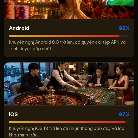
Android
92%
Khuyến nghị Android 8.0 trở lên, có quyền cài tệp APK và
trình duyệt cập nhật...
iOS
97%
Khuyến nghị iOS 13 trở lên để nhận thông báo đẩy và lớp
khóa sinh trắc...