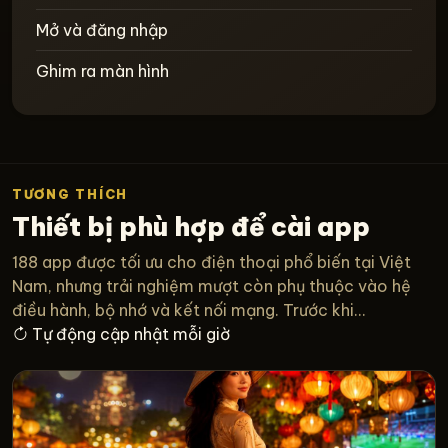
Mở và đăng nhập
Ghim ra màn hình
TƯƠNG THÍCH
Thiết bị phù hợp để cài app
188 app được tối ưu cho điện thoại phổ biến tại Việt
Nam, nhưng trải nghiệm mượt còn phụ thuộc vào hệ
điều hành, bộ nhớ và kết nối mạng. Trước khi...
Tự động cập nhật mỗi giờ