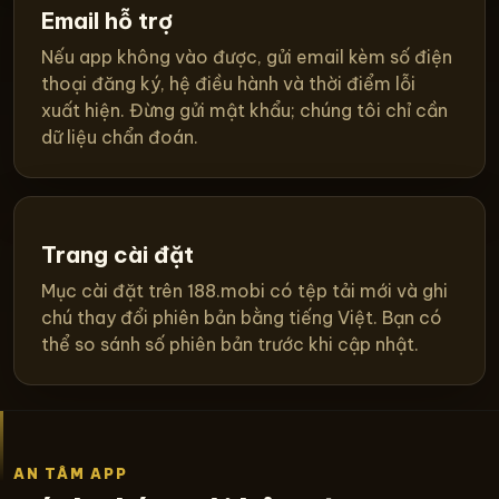
Email hỗ trợ
Nếu app không vào được, gửi email kèm số điện
thoại đăng ký, hệ điều hành và thời điểm lỗi
xuất hiện. Đừng gửi mật khẩu; chúng tôi chỉ cần
dữ liệu chẩn đoán.
Trang cài đặt
Mục cài đặt trên 188.mobi có tệp tải mới và ghi
chú thay đổi phiên bản bằng tiếng Việt. Bạn có
thể so sánh số phiên bản trước khi cập nhật.
AN TÂM APP