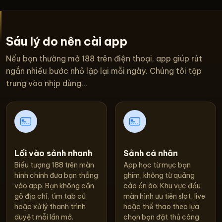
Sáu lý do nên cài app
Nếu bạn thường mở 188 trên điện thoại, app giúp rút
ngắn nhiều bước nhỏ lặp lại mỗi ngày. Chúng tôi tập
trung vào nhịp dùng...
Lối vào sảnh nhanh
Sảnh cá nhân
Biểu tượng 188 trên màn
App học từ mục bạn
hình chính đưa bạn thẳng
ghim, không từ quảng
vào app. Bạn không cần
cáo ồn ào. Khu vực đầu
gõ địa chỉ, tìm tab cũ
màn hình ưu tiên slot, live
hoặc xử lý thanh trình
hoặc thể thao theo lựa
duyệt mỗi lần mở.
chọn bạn đặt thủ công.