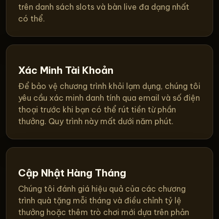
trên danh sách slots và bàn live đa dạng nhất
có thể.
Xác Minh Tài Khoản
Để bảo vệ chương trình khỏi lạm dụng, chúng tôi
yêu cầu xác minh danh tính qua email và số điện
thoại trước khi bạn có thể rút tiền từ phần
thưởng. Quy trình này mất dưới năm phút.
Cập Nhật Hàng Tháng
Chúng tôi đánh giá hiệu quả của các chương
trình quà tặng mỗi tháng và điều chỉnh tỷ lệ
thưởng hoặc thêm trò chơi mới dựa trên phản