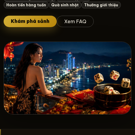
Hoàn tiền hàng tuần
Quà sinh nhật
Thưởng giới thiệu
Khám phá sảnh
Xem FAQ