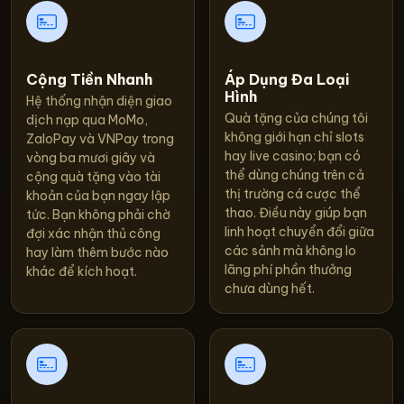
Cộng Tiền Nhanh
Áp Dụng Đa Loại
Hình
Hệ thống nhận diện giao
Quà tặng của chúng tôi
dịch nạp qua MoMo,
không giới hạn chỉ slots
ZaloPay và VNPay trong
hay live casino; bạn có
vòng ba mươi giây và
thể dùng chúng trên cả
cộng quà tặng vào tài
thị trường cá cược thể
khoản của bạn ngay lập
thao. Điều này giúp bạn
tức. Bạn không phải chờ
linh hoạt chuyển đổi giữa
đợi xác nhận thủ công
các sảnh mà không lo
hay làm thêm bước nào
lãng phí phần thưởng
khác để kích hoạt.
chưa dùng hết.