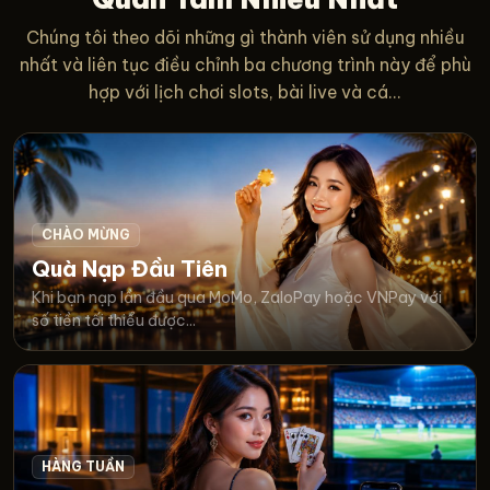
Chúng tôi theo dõi những gì thành viên sử dụng nhiều
nhất và liên tục điều chỉnh ba chương trình này để phù
hợp với lịch chơi slots, bài live và cá...
CHÀO MỪNG
Quà Nạp Đầu Tiên
Khi bạn nạp lần đầu qua MoMo, ZaloPay hoặc VNPay với
số tiền tối thiểu được...
HÀNG TUẦN