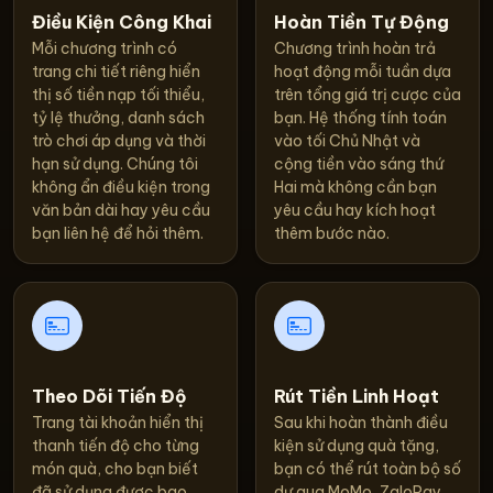
Điều Kiện Công Khai
Hoàn Tiền Tự Động
Mỗi chương trình có
Chương trình hoàn trả
trang chi tiết riêng hiển
hoạt động mỗi tuần dựa
thị số tiền nạp tối thiểu,
trên tổng giá trị cược của
tỷ lệ thưởng, danh sách
bạn. Hệ thống tính toán
trò chơi áp dụng và thời
vào tối Chủ Nhật và
hạn sử dụng. Chúng tôi
cộng tiền vào sáng thứ
không ẩn điều kiện trong
Hai mà không cần bạn
văn bản dài hay yêu cầu
yêu cầu hay kích hoạt
bạn liên hệ để hỏi thêm.
thêm bước nào.
Theo Dõi Tiến Độ
Rút Tiền Linh Hoạt
Trang tài khoản hiển thị
Sau khi hoàn thành điều
thanh tiến độ cho từng
kiện sử dụng quà tặng,
món quà, cho bạn biết
bạn có thể rút toàn bộ số
đã sử dụng được bao
dư qua MoMo, ZaloPay