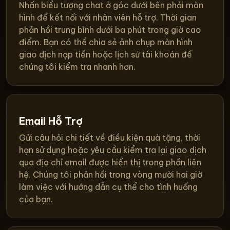
Nhấn biểu tượng chat ở góc dưới bên phải màn
hình để kết nối với nhân viên hỗ trợ. Thời gian
phản hồi trung bình dưới ba phút trong giờ cao
điểm. Bạn có thể chia sẻ ảnh chụp màn hình
giao dịch nạp tiền hoặc lịch sử tài khoản để
chúng tôi kiểm tra nhanh hơn.
Email Hỗ Trợ
Gửi câu hỏi chi tiết về điều kiện quà tặng, thời
hạn sử dụng hoặc yêu cầu kiểm tra lại giao dịch
qua địa chỉ email được hiển thị trong phần liên
hệ. Chúng tôi phản hồi trong vòng mười hai giờ
làm việc với hướng dẫn cụ thể cho tình huống
của bạn.