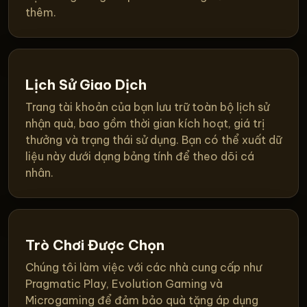
thêm.
Lịch Sử Giao Dịch
Trang tài khoản của bạn lưu trữ toàn bộ lịch sử
nhận quà, bao gồm thời gian kích hoạt, giá trị
thưởng và trạng thái sử dụng. Bạn có thể xuất dữ
liệu này dưới dạng bảng tính để theo dõi cá
nhân.
Trò Chơi Được Chọn
Chúng tôi làm việc với các nhà cung cấp như
Pragmatic Play, Evolution Gaming và
Microgaming để đảm bảo quà tặng áp dụng