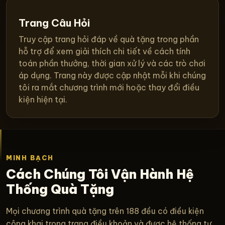
Trang Câu Hỏi
Truy cập trang hỏi đáp về quà tặng trong phần
hỗ trợ để xem giải thích chi tiết về cách tính
toán phần thưởng, thời gian xử lý và các trò chơi
áp dụng. Trang này được cập nhật mỗi khi chúng
tôi ra mắt chương trình mới hoặc thay đổi điều
kiện hiện tại.
MINH BẠCH
Cách Chúng Tôi Vận Hành Hệ
Thống Quà Tặng
Mọi chương trình quà tặng trên 188 đều có điều kiện
công khai trong trang điều khoản và được hệ thống tự