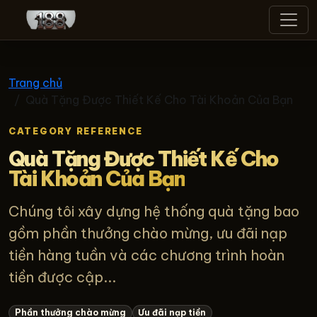
188
Trang chủ
Quà Tặng Được Thiết Kế Cho Tài Khoản Của Bạn
CATEGORY REFERENCE
Quà Tặng Được Thiết Kế Cho
Tài Khoản Của Bạn
Chúng tôi xây dựng hệ thống quà tặng bao
gồm phần thưởng chào mừng, ưu đãi nạp
tiền hàng tuần và các chương trình hoàn
tiền được cập...
Phần thưởng chào mừng
Ưu đãi nạp tiền