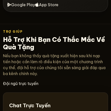
Google Play
App Store
TRỢ GIÚP
Hỗ Trợ Khi Bạn Có Thắc Mắc Về
Quà Tặng
Nếu bạn không thấy quà tặng xuất hiện sau khi nạp
tiền hoặc cần làm rõ điều kiện của một chương trình
cụ thể, đội hỗ trợ của chúng tôi sẵn sàng giải đáp qua
ba kênh chính này.
Đội ngũ trực tuyến
Chat Trực Tuyến