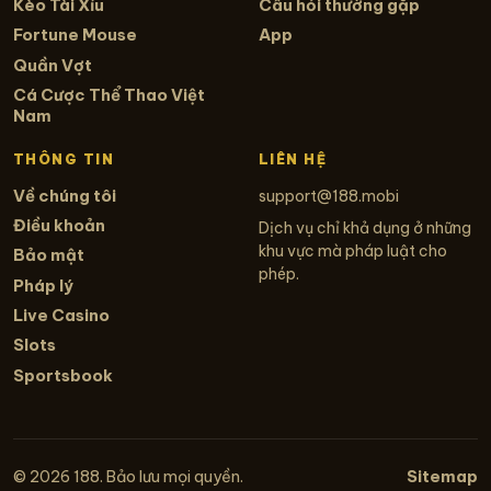
Kèo Tài Xỉu
Câu hỏi thường gặp
Fortune Mouse
App
Quần Vợt
Cá Cược Thể Thao Việt
Nam
THÔNG TIN
LIÊN HỆ
Về chúng tôi
support@188.mobi
Điều khoản
Dịch vụ chỉ khả dụng ở những
khu vực mà pháp luật cho
Bảo mật
phép.
Pháp lý
Live Casino
Slots
Sportsbook
Sitemap
© 2026 188. Bảo lưu mọi quyền.