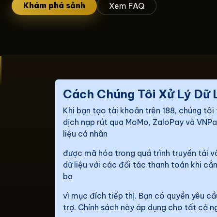
Khám phá sảnh
Xem FAQ
Cách Chúng Tôi Xử Lý Dữ 
Khi bạn tạo tài khoản trên 188, chúng tôi
dịch nạp rút qua MoMo, ZaloPay và VNPay
liệu cá nhân
được mã hóa trong quá trình truyền tải v
dữ liệu với các đối tác thanh toán khi c
ba
vì mục đích tiếp thị. Bạn có quyền yêu c
trợ. Chính sách này áp dụng cho tất cả n