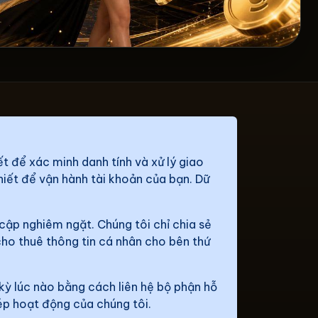
ết để xác minh danh tính và xử lý giao
iết để vận hành tài khoản của bạn. Dữ
 cập nghiêm ngặt. Chúng tôi chỉ chia sẻ
cho thuê thông tin cá nhân cho bên thứ
 kỳ lúc nào bằng cách liên hệ bộ phận hỗ
ép hoạt động của chúng tôi.