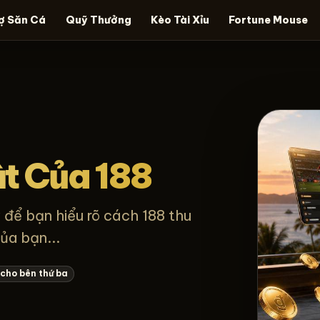
ợ Săn Cá
Quỹ Thưởng
Kèo Tài Xỉu
Fortune Mouse
t Của 188
để bạn hiểu rõ cách 188 thu
ủa bạn...
 cho bên thứ ba