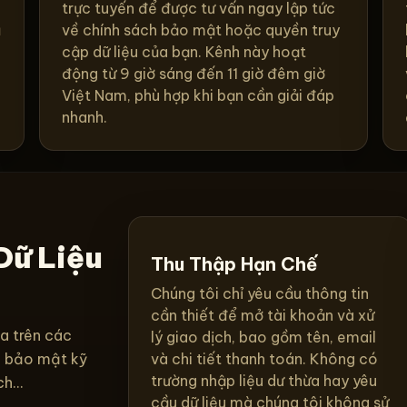
trực tuyến để được tư vấn ngay lập tức
ũ
về chính sách bảo mật hoặc quyền truy
cập dữ liệu của bạn. Kênh này hoạt
động từ 9 giờ sáng đến 11 giờ đêm giờ
Việt Nam, phù hợp khi bạn cần giải đáp
nhanh.
Dữ Liệu
Thu Thập Hạn Chế
Chúng tôi chỉ yêu cầu thông tin
cần thiết để mở tài khoản và xử
a trên các
lý giao dịch, bao gồm tên, email
à bảo mật kỹ
và chi tiết thanh toán. Không có
trường nhập liệu dư thừa hay yêu
h...
cầu dữ liệu mà chúng tôi không sử