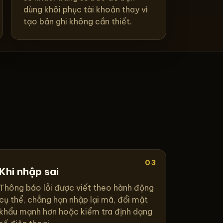
dùng khôi phục tài khoản thay vì
tạo bản ghi không cần thiết.
03
Khi nhập sai
Thông báo lỗi được viết theo hành động
cụ thể, chẳng hạn nhập lại mã, đổi mật
khẩu mạnh hơn hoặc kiểm tra định dạng