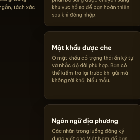
 ngắn, tách xác
khu vực hồ sơ để bạn hoàn thiện
sau khi đăng nhập.
Mật khẩu được che
Ô mật khẩu có trạng thái ẩn ký tự
và nhắc độ dài phù hợp. Bạn có
thể kiểm tra lại trước khi gửi mà
không rời khỏi biểu mẫu.
Ngôn ngữ địa phương
Các nhãn trong luồng đăng ký
được viết cho Việt Nam để bạn