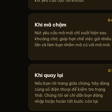
khi yêu cầu tạo tài khoản.
0
Khi mã chậm
Nút yêu cầu mã mới chỉ xuất hiện sau
khoảng chờ, giúp hạn chế việc gửi nhiều
lần và làm bạn nhầm mã cũ với mã mới.
0
Khi quay lại
Nếu bạn rời trang giữa chừng, hãy dùng
cùng số điện thoại để kiểm tra trạng
thái. Chúng tôi sẽ chỉ dẫn bạn đăng
nhập hoặc hoàn tất bước còn lại.