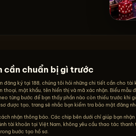
 cần chuẩn bị gì trước
n đăng ký tại 188, chúng tôi hỏi những chi tiết cần cho tài
n thoại, mật khẩu, tên hiển thị và mã xác nhận. Biểu mẫu 
heo từng bước để bạn thấy phần nào còn thiếu trước khi gử
 sơ được tạo, trang sẽ nhắc bạn kiểm tra bảo mật đăng n
ách nhận thông báo. Các chip bên dưới chỉ giúp bạn nhận
nh tài khoản tại Việt Nam, không yêu cầu thao tác thanh
rong bước tạo hồ sơ.