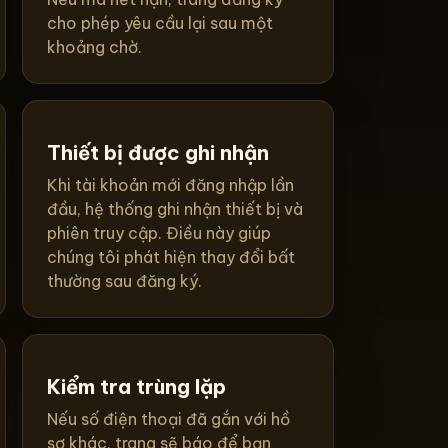
cho phép yêu cầu lại sau một
khoảng chờ.
Thiết bị được ghi nhận
Khi tài khoản mới đăng nhập lần
đầu, hệ thống ghi nhận thiết bị và
phiên truy cập. Điều này giúp
chúng tôi phát hiện thay đổi bất
thường sau đăng ký.
Kiểm tra trùng lặp
Nếu số điện thoại đã gắn với hồ
sơ khác, trang sẽ báo để bạn