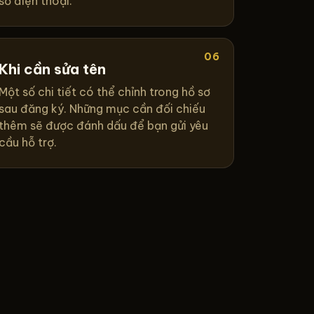
số điện thoại.
06
Khi cần sửa tên
Một số chi tiết có thể chỉnh trong hồ sơ
sau đăng ký. Những mục cần đối chiếu
thêm sẽ được đánh dấu để bạn gửi yêu
cầu hỗ trợ.