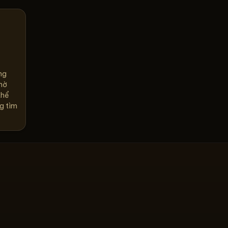
ng
nhờ
thể
g tìm