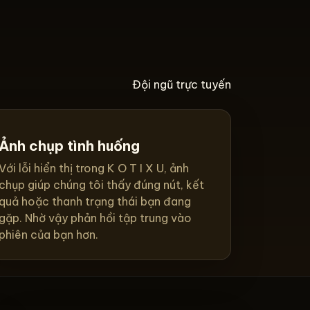
Đội ngũ trực tuyến
Ảnh chụp tình huống
Với lỗi hiển thị trong K O T I X U, ảnh
chụp giúp chúng tôi thấy đúng nút, kết
quả hoặc thanh trạng thái bạn đang
gặp. Nhờ vậy phản hồi tập trung vào
phiên của bạn hơn.