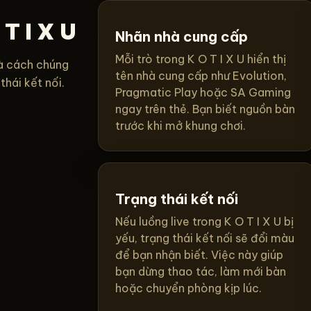
 T I X U
Nhãn nhà cung cấp
Mỗi trò trong K O T I X U hiển thị
là cách chúng
tên nhà cung cấp như Evolution,
thái kết nối.
Pragmatic Play hoặc SA Gaming
ngay trên thẻ. Bạn biết nguồn bàn
trước khi mở khung chơi.
Trạng thái kết nối
Nếu luồng live trong K O T I X U bị
yếu, trạng thái kết nối sẽ đổi màu
để bạn nhận biết. Việc này giúp
bạn dừng thao tác, làm mới bàn
hoặc chuyển phòng kịp lúc.