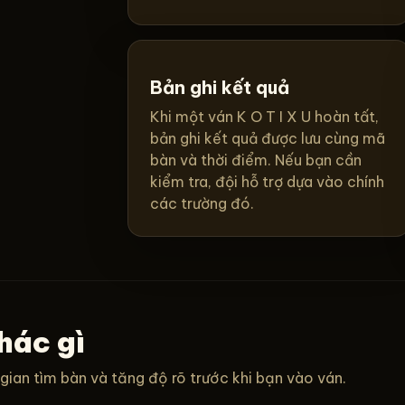
Bản ghi kết quả
Khi một ván K O T I X U hoàn tất,
bản ghi kết quả được lưu cùng mã
bàn và thời điểm. Nếu bạn cần
kiểm tra, đội hỗ trợ dựa vào chính
các trường đó.
hác gì
 gian tìm bàn và tăng độ rõ trước khi bạn vào ván.