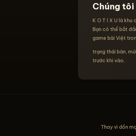
Chúng tôi 
K O T I X U là khu
Bạn có thể bắt đầu
game bài Việt trong
trạng thái bàn, m
trước khi vào.
Thay vì dồn mọ