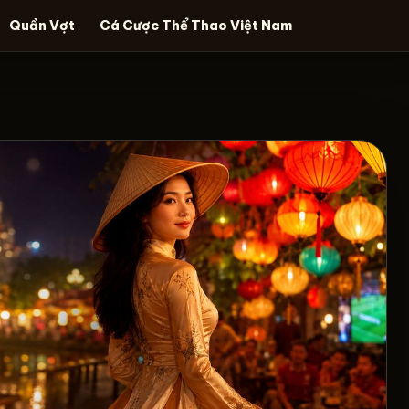
Quần Vợt
Cá Cược Thể Thao Việt Nam