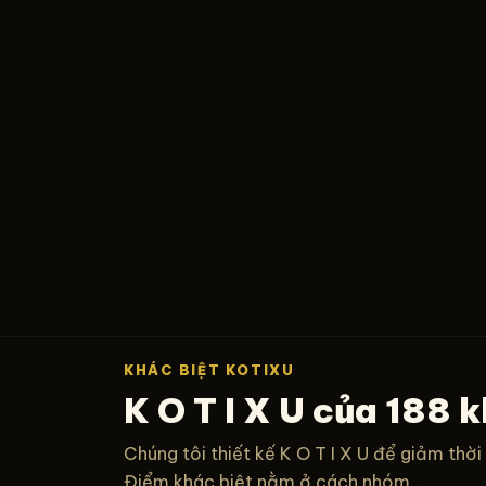
KHÁC BIỆT KOTIXU
K O T I X U của 188 k
Chúng tôi thiết kế K O T I X U để giảm thời
Điểm khác biệt nằm ở cách nhóm...